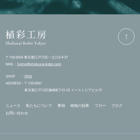
〒132-0024 東京都江戸川区一之江6-9-37
MAIL：
home@shokusai-kobo.com
SHOP
：
VIVO
ADDRESS
：
〒133-0061
東京都江戸川区篠崎町7-21-22 イーストピアビル1F
ニュース
私たちについて
事例
植物の効果
フロー
ブログ
お問い合わせ