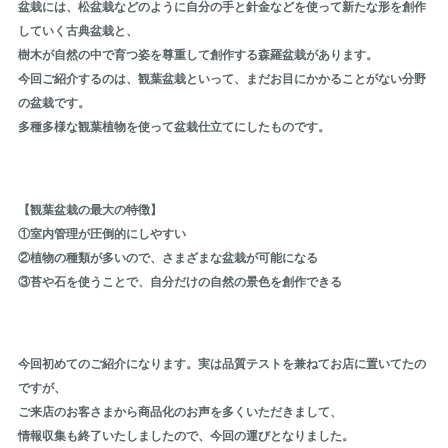
盆栽には、松盆栽などのように自分の手と針金などを使って新たな形を創作
していく古典盆栽と、
樹木が自然の中で育つ姿を尊重して創作する森羅盆栽があります。
今回ご紹介するのは、観葉盆栽といって、まだお目にかかることがない分野
の盆栽です。
多種多様な観葉植物を使って盆栽仕立てにしたものです。
【観葉盆栽の最大の特徴】
①室内管理が圧倒的にしやすい
②植物の種類が多いので、さまざまな盆栽が可能になる
③苔や石を使うことで、自分だけの自然の景色を創作できる
今回初めてのご紹介になります。実は品質テストを兼ねてお店に置いてたの
ですが、
ご来店のお客さまから商品化のお声を多くいただきまして、
情報収集も終了いたしましたので、今回の運びとなりました。