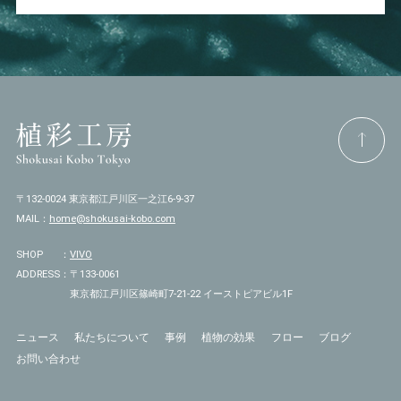
〒132-0024 東京都江戸川区一之江6-9-37
MAIL：
home@shokusai-kobo.com
SHOP
：
VIVO
ADDRESS
：
〒133-0061
東京都江戸川区篠崎町7-21-22 イーストピアビル1F
ニュース
私たちについて
事例
植物の効果
フロー
ブログ
お問い合わせ