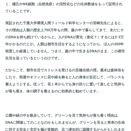
く、瞳孔やNK細胞（自然免疫）の活性化などの生体数値をもって証明され
ていることです。
実証された千葉大学環境人間フィールド科学センターの宮崎先生によると、
その理由は人類の歴史上700万年もの間、森の中で暮らしてきて、未だにそ
のDNAを持ち続けているからと。人のDNAが変化（進化？）するには2-3万
年かかるのだとか。人類は都市生活をするようになってから、ほんの300年
程度しか経過していません。つまり、森の中で生きるDNAのまま、この都市
生活を送っているというわけです。
だからこそ、都市生活でストレスを受けるの至極当然の理。週末は森林浴を
したり、部屋やオフィスに花や緑を飾ると人の身体が反応して、バランスを
整えようとする。従って、花１本からでも身の回りに置いて楽しむと気持ち
が落ち着き、体の調子を整えるのに効果的と勧めています。
公園や緑の中を散歩していて、グリーンを見て気持ちが落ち着く理由は、
DNAに関連してのことなのかもしれませんが、グリーンを見ると将来の生命
に対する安全と安定を脳が直観的、且つ潜在的に認識するからかもしれませ