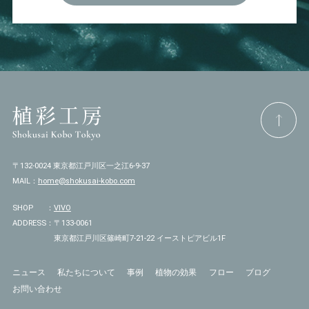
〒132-0024 東京都江戸川区一之江6-9-37
MAIL：
home@shokusai-kobo.com
SHOP
：
VIVO
ADDRESS
：
〒133-0061
東京都江戸川区篠崎町7-21-22 イーストピアビル1F
ニュース
私たちについて
事例
植物の効果
フロー
ブログ
お問い合わせ